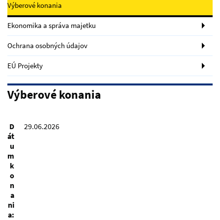
Výberové konania
Ekonomika a správa majetku
Ochrana osobných údajov
EÚ Projekty
Výberové konania
D
29.06.2026
át
u
m
k
o
n
a
ni
a: