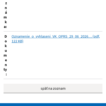
z
n
á
m
k
a:
D
Oznamenie_o_vyhlaseni_VK_OPRS_29_06_2026… (pdf,
o
122 KB)
k
u
m
e
n
ty
:
späť na zoznam