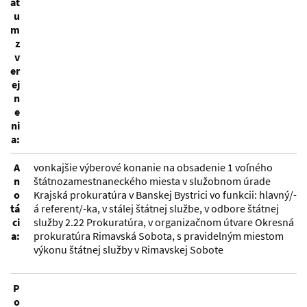
át
u
m
z
v
er
ej
n
e
ni
a:
A
vonkajšie výberové konanie na obsadenie 1 voľného
n
štátnozamestnaneckého miesta v služobnom úrade
o
Krajská prokuratúra v Banskej Bystrici vo funkcii: hlavný/-
tá
á referent/-ka, v stálej štátnej službe, v odbore štátnej
ci
služby 2.22 Prokuratúra, v organizačnom útvare Okresná
a:
prokuratúra Rimavská Sobota, s pravidelným miestom
výkonu štátnej služby v Rimavskej Sobote
P
o