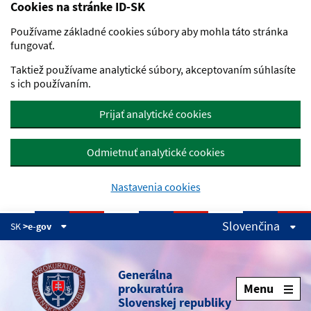
Cookies na stránke ID-SK
Preskočiť na hlavný obsah
Používame základné cookies súbory aby mohla táto stránka
fungovať.
Taktiež používame analytické súbory, akceptovaním súhlasíte
s ich používaním.
Prijať analytické cookies
Odmietnuť analytické cookies
Nastavenia cookies
Slovenčina
SK
>e-gov
Generálna
prokuratúra
Menu
Slovenskej republiky