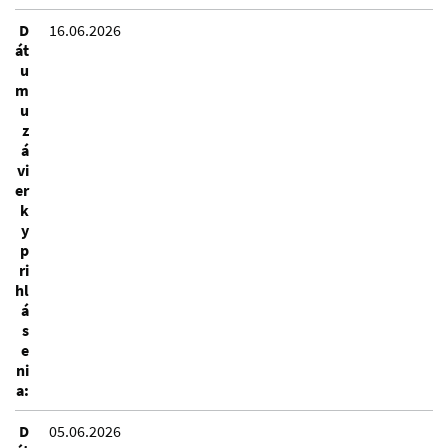
D
16.06.2026
át
u
m
u
z
á
vi
er
k
y
p
ri
hl
á
s
e
ni
a:
D
05.06.2026