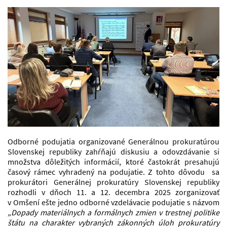
Odborné podujatia organizované Generálnou prokuratúrou
Slovenskej republiky zahŕňajú diskusiu a odovzdávanie si
množstva dôležitých informácií, ktoré častokrát presahujú
časový rámec vyhradený na podujatie. Z tohto dôvodu sa
prokurátori Generálnej prokuratúry Slovenskej republiky
rozhodli v dňoch 11. a 12. decembra 2025 zorganizovať
v Omšení ešte jedno odborné vzdelávacie podujatie s názvom
„Dopady materiálnych a formálnych zmien v trestnej politike
štátu na charakter vybraných zákonných úloh prokuratúry