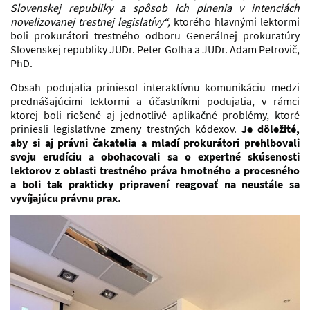
Slovenskej republiky a spôsob ich plnenia v intenciách
novelizovanej trestnej legislatívy“,
ktorého hlavnými lektormi
boli prokurátori trestného odboru Generálnej prokuratúry
Slovenskej republiky JUDr. Peter Golha a JUDr. Adam Petrovič,
PhD.
Obsah podujatia priniesol interaktívnu komunikáciu medzi
prednášajúcimi lektormi a účastníkmi podujatia, v rámci
ktorej boli riešené aj jednotlivé aplikačné problémy, ktoré
priniesli legislatívne zmeny trestných kódexov.
Je dôležité,
aby si aj právni čakatelia a mladí prokurátori prehlbovali
svoju erudíciu a obohacovali sa o expertné skúsenosti
lektorov z oblasti trestného práva hmotného a procesného
a boli tak prakticky pripravení reagovať na neustále sa
vyvíjajúcu právnu prax.