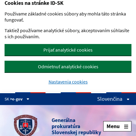
Cookies na stránke ID-SK
Preskočiť na hlavný obsah
Používame základné cookies súbory aby mohla táto stránka
fungovať.
Taktiež používame analytické súbory, akceptovaním súhlasíte
s ich používaním.
Prijať analytické cookies
Odmietnuť analytické cookies
Nastavenia cookies
Slovenčina
SK
>e-gov
Generálna
prokuratúra
Menu
Slovenskej republiky