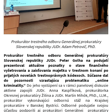
Prokurátor trestného odboru Generálnej prokuratúry
Slovenskej republiky JUDr. Adam Petrovič, PhD.
Prokurátor trestného odboru Generálnej prokuratúry
Slovenskej republiky JUDr. Peter Golha na podujatí
prezentoval aktuálne poznatky o stave finančného
vyšetrovania a zaisťovania majetku v trestnom konaní po
prijatých novelách trestnoprávnych kódexoch. Súčasne dal
do pozornosti vzrastajúcu problematiku „online
kriminality.“
Do jeho vystúpení sa v rámci panelovej diskusie
aktívne zapojili JUDr. Anna Kaspříková, prokurátorka
Okresnej prokuratúry Žilina a JUDr. Martin Mihók, PhD., LLM.,
prokurátor vykonávajúci odbornú stáž na Krajskej
prokuratúre v Banskej Bystrici. Odborné podujatie svojou
účasťou podporili aj prokurátori Generálnej prokuratúry