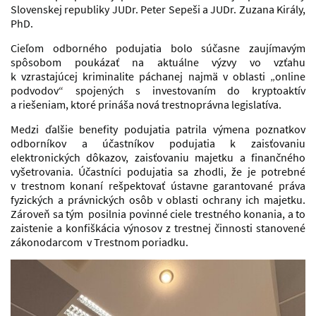
Slovenskej republiky JUDr. Peter Sepeši a JUDr. Zuzana Király,
PhD.
Cieľom odborného podujatia bolo súčasne zaujímavým
spôsobom poukázať na aktuálne výzvy vo vzťahu
k vzrastajúcej kriminalite páchanej najmä v oblasti „online
podvodov“ spojených s investovaním do kryptoaktív
a riešeniam, ktoré prináša nová trestnoprávna legislatíva.
Medzi ďalšie benefity podujatia patrila výmena poznatkov
odborníkov a účastníkov podujatia k zaisťovaniu
elektronických dôkazov, zaisťovaniu majetku a finančného
vyšetrovania. Účastníci podujatia sa zhodli, že je potrebné
v trestnom konaní rešpektovať ústavne garantované práva
fyzických a právnických osôb v oblasti ochrany ich majetku.
Zároveň sa tým posilnia povinné ciele trestného konania, a to
zaistenie a konfiškácia výnosov z trestnej činnosti stanovené
zákonodarcom v Trestnom poriadku.