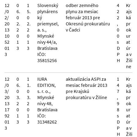
12
0
1
Slovenský
odber zemného
4
Kr
/0
6.
5.
plynárens
plynu za mesiac
2
ajs
2/
0
0
ký
február 2013 pre
2
ká
20
2.
2.
priemysel,
Okresnú prokuratúru
,
pr
13
2
2
a. s.,
v Čadci
0
ok
10
0
0
Mlynské
0
ur
52
1
1
nivy 44/a,
s
at
01
3
3
Bratislava
D
úr
3
IČO:
P
a v
35815256
H
Žili
ne
12
0
1
IURA
aktualizácia ASPI za
1
Kr
/0
6.
1.
EDITION,
mesiac február 2013
4
ajs
3/
0
0
s. r. o.,
pre Krajskú
7
ká
20
3.
3.
Mlynské
prokuratúru v Žiline
,
pr
13
2
2
nivy 48,
9
ok
17
0
0
Bratislava
8
ur
92
1
1
IČO:
s
at
01
3
3
31348262
D
úr
3
P
a v
H
Žili