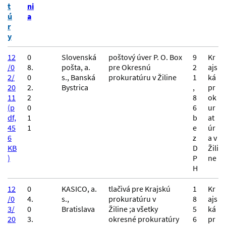
t
ni
ú
a
r
y
12
0
Slovenská
poštový úver P. O. Box
9
Kr
/0
8.
pošta, a.
pre Okresnú
2
ajs
2/
0
s., Banská
prokuratúru v Žiline
1
ká
20
2.
Bystrica
,
pr
11
2
8
ok
(p
0
6
ur
df,
1
b
at
45
1
e
úr
6
z
a v
KB
D
Žili
)
P
ne
H
12
0
KASICO, a.
tlačivá pre Krajskú
1
Kr
/0
4.
s.,
prokuratúru v
8
ajs
3/
0
Bratislava
Žiline ;a všetky
5
ká
20
3.
okresné prokuratúry
6
pr