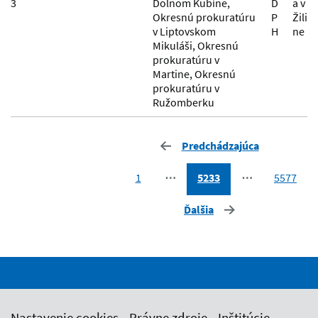
3
Dolnom Kubíne,
D
a v
Okresnú prokuratúru
P
Žili
v Liptovskom
H
ne
Mikuláši, Okresnú
prokuratúru v
Martine, Okresnú
prokuratúru v
Ružomberku
Predchádzajúca
1
⋯
5233
⋯
5577
Ďalšia
Nastavenie cookies
Právne zdroje
Inštitúcie