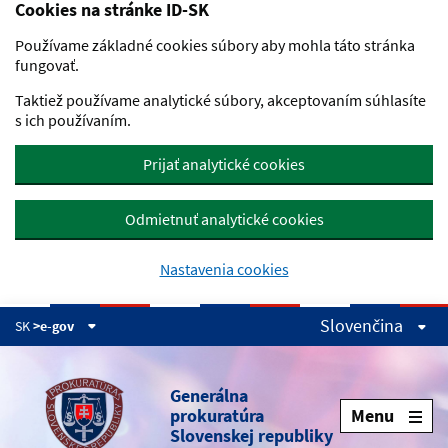
Cookies na stránke ID-SK
Preskočiť na hlavný obsah
Používame základné cookies súbory aby mohla táto stránka
fungovať.
Taktiež používame analytické súbory, akceptovaním súhlasíte
s ich používaním.
Prijať analytické cookies
Odmietnuť analytické cookies
Nastavenia cookies
Slovenčina
SK
>e-gov
Generálna
prokuratúra
Menu
Slovenskej republiky