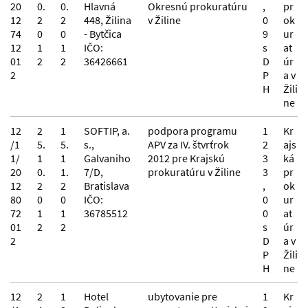
20
0.
0.
Hlavná
Okresnú prokuratúru
,
pr
12
2
2
448, Žilina
v Žiline
0
ok
74
0
0
- Bytčica
9
ur
12
1
1
IČO:
s
at
01
2
2
36426661
D
úr
2
P
a v
H
Žili
ne
12
2
1
SOFTIP, a.
podpora programu
1
Kr
/1
5.
5.
s.,
APV za IV. štvrťrok
2
ajs
1/
1
1
Galvaniho
2012 pre Krajskú
3
ká
20
0.
1.
7/D,
prokuratúru v Žiline
3
pr
12
2
2
Bratislava
,
ok
80
0
0
IČO:
0
ur
72
1
1
36785512
0
at
01
2
2
s
úr
2
D
a v
P
Žili
H
ne
12
2
1
Hotel
ubytovanie pre
1
Kr