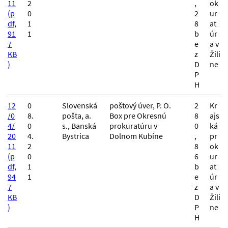
11
2
,
ok
(p
0
2
ur
df,
1
8
at
91
1
b
úr
7
e
a v
KB
z
Žili
)
D
ne
P
H
12
0
Slovenská
poštový úver, P. O.
2
Kr
/0
8.
pošta, a.
Box pre Okresnú
8
ajs
4/
0
s., Banská
prokuratúru v
0
ká
20
4.
Bystrica
Dolnom Kubíne
,
pr
11
2
8
ok
(p
0
6
ur
df,
1
b
at
94
1
e
úr
7
z
a v
KB
D
Žili
)
P
ne
H