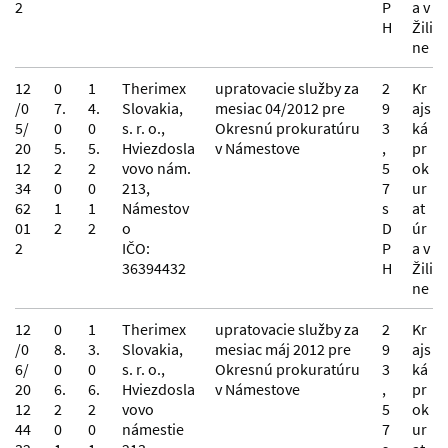
2
P
a v
H
Žili
ne
12
0
1
Therimex
upratovacie služby za
2
Kr
/0
7.
4.
Slovakia,
mesiac 04/2012 pre
9
ajs
5/
0
0
s. r. o.,
Okresnú prokuratúru
3
ká
20
5.
5.
Hviezdosla
v Námestove
,
pr
12
2
2
vovo nám.
5
ok
34
0
0
213,
7
ur
62
1
1
Námestov
s
at
01
2
2
o
D
úr
2
IČO:
P
a v
36394432
H
Žili
ne
12
0
1
Therimex
upratovacie služby za
2
Kr
/0
8.
3.
Slovakia,
mesiac máj 2012 pre
9
ajs
6/
0
0
s. r. o.,
Okresnú prokuratúru
3
ká
20
6.
6.
Hviezdosla
v Námestove
,
pr
12
2
2
vovo
5
ok
44
0
0
námestie
7
ur