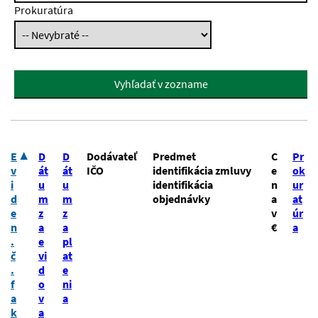
Prokuratúra
Vyhľadať v zozname
E
D
D
Dodávateľ
Predmet
C
Pr
v
át
át
IČO
identifikácia zmluvy
e
ok
i
u
u
identifikácia
n
ur
d
m
m
objednávky
a
at
e
z
z
v
úr
n
a
a
€
a
.
e
pl
č
vi
at
.
d
e
f
o
ni
a
v
a
k
a