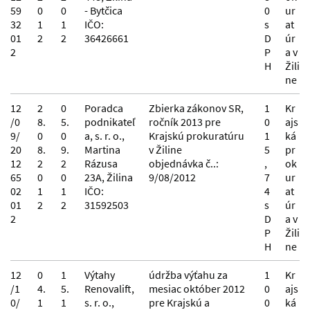
59
0
0
- Bytčica
0
ur
32
1
1
IČO:
s
at
01
2
2
36426661
D
úr
2
P
a v
H
Žili
ne
12
2
0
Poradca
Zbierka zákonov SR,
1
Kr
/0
8.
5.
podnikateľ
ročník 2013 pre
0
ajs
9/
0
0
a, s. r. o.,
Krajskú prokuratúru
1
ká
20
8.
9.
Martina
v Žiline
5
pr
12
2
2
Rázusa
objednávka č..:
,
ok
65
0
0
23A, Žilina
9/08/2012
7
ur
02
1
1
IČO:
4
at
01
2
2
31592503
s
úr
2
D
a v
P
Žili
H
ne
12
0
1
Výtahy
údržba výťahu za
1
Kr
/1
4.
5.
Renovalift,
mesiac október 2012
0
ajs
0/
1
1
s. r. o.,
pre Krajskú a
0
ká