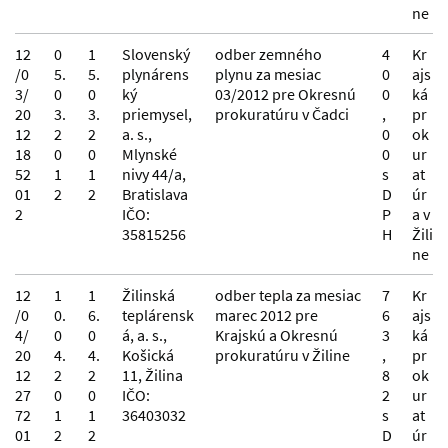
ne
12
0
1
Slovenský
odber zemného
4
Kr
/0
5.
5.
plynárens
plynu za mesiac
0
ajs
3/
0
0
ký
03/2012 pre Okresnú
0
ká
20
3.
3.
priemysel,
prokuratúru v Čadci
,
pr
12
2
2
a. s.,
0
ok
18
0
0
Mlynské
0
ur
52
1
1
nivy 44/a,
s
at
01
2
2
Bratislava
D
úr
2
IČO:
P
a v
35815256
H
Žili
ne
12
1
1
Žilinská
odber tepla za mesiac
7
Kr
/0
0.
6.
teplárensk
marec 2012 pre
6
ajs
4/
0
0
á, a. s.,
Krajskú a Okresnú
3
ká
20
4.
4.
Košická
prokuratúru v Žiline
,
pr
12
2
2
11, Žilina
8
ok
27
0
0
IČO:
2
ur
72
1
1
36403032
s
at
01
2
2
D
úr