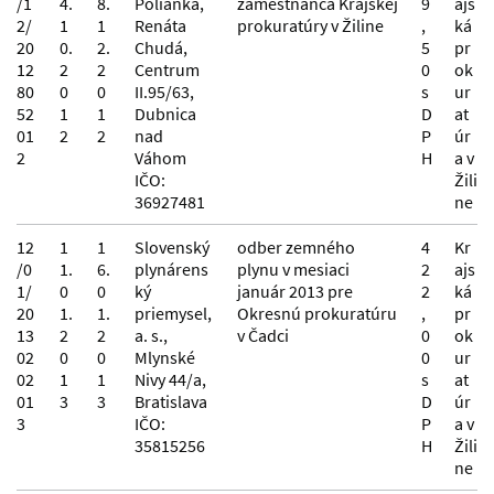
/1
4.
8.
Polianka,
zamestnanca Krajskej
9
ajs
2/
1
1
Renáta
prokuratúry v Žiline
,
ká
20
0.
2.
Chudá,
5
pr
12
2
2
Centrum
0
ok
80
0
0
II.95/63,
s
ur
52
1
1
Dubnica
D
at
01
2
2
nad
P
úr
2
Váhom
H
a v
IČO:
Žili
36927481
ne
12
1
1
Slovenský
odber zemného
4
Kr
/0
1.
6.
plynárens
plynu v mesiaci
2
ajs
1/
0
0
ký
január 2013 pre
2
ká
20
1.
1.
priemysel,
Okresnú prokuratúru
,
pr
13
2
2
a. s.,
v Čadci
0
ok
02
0
0
Mlynské
0
ur
02
1
1
Nivy 44/a,
s
at
01
3
3
Bratislava
D
úr
3
IČO:
P
a v
35815256
H
Žili
ne