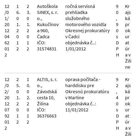
12
1
2
Autoškola
ročná servisná
9
Kr
/0
6.
3.
SINEX, s. r.
prehliadka
0
ajs
1/
0
0
o.,
služobného
,
ká
20
1.
1.
Kukučínov
motorového vozidla
9
pr
12
2
2
a 960,
Okresnej prokuratúry
0
ok
04
0
0
Čadca
v Čadci
s
ur
62
1
1
IČO:
objednávka č..:
D
at
01
2
2
31574831
1/01/2012
P
úr
2
H
a v
Žili
ne
12
2
1
ALTIS, s. r.
oprava počítača -
9
Kr
/0
5.
0.
o.,
harddisku pre
2
ajs
2/
0
0
Závodská
Okresnú prokuratúru
,
ká
20
1.
2.
cesta 10,
v Martine
4
pr
12
2
2
Žilina
objednávka č..:
0
ok
07
0
0
IČO:
11/01/2012
s
ur
92
1
1
36376663
D
at
01
2
2
P
úr
2
H
a v
Žili