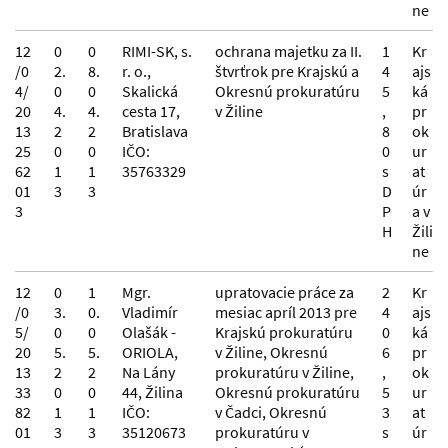
ne
12
0
0
RIMI-SK, s.
ochrana majetku za II.
1
Kr
/0
2.
8.
r. o.,
štvrťrok pre Krajskú a
4
ajs
4/
0
0
Skalická
Okresnú prokuratúru
5
ká
20
4.
4.
cesta 17,
v Žiline
,
pr
13
2
2
Bratislava
8
ok
25
0
0
IČO:
0
ur
62
1
1
35763329
s
at
01
3
3
D
úr
3
P
a v
H
Žili
ne
12
0
1
Mgr.
upratovacie práce za
2
Kr
/0
3.
0.
Vladimír
mesiac apríl 2013 pre
4
ajs
5/
0
0
Olašák -
Krajskú prokuratúru
0
ká
20
5.
5.
ORIOLA,
v Žiline, Okresnú
6
pr
13
2
2
Na Lány
prokuratúru v Žiline,
,
ok
33
0
0
44, Žilina
Okresnú prokuratúru
5
ur
82
1
1
IČO:
v Čadci, Okresnú
3
at
01
3
3
35120673
prokuratúru v
s
úr