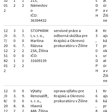
32
1
1
213,
s
at
01
2
2
Námestov
D
úr
2
o
P
a v
IČO:
H
Žili
36394432
ne
12
3
1
STOPKRIM
servisné práce a
8
Kr
/0
0.
7.
I, s. r. o.,
odborná skúška pre
3
ajs
7/
0
0
Martina
Krajskú a Okresnú
,
ká
20
6.
7.
Rázusa
prokuratúru v Žiline
7
pr
12
2
2
23A, Žilina
0
ok
51
0
0
IČO:
s
ur
82
1
1
31609139
D
at
01
2
2
P
úr
2
H
a v
Žili
ne
12
0
0
Výtahy
oprava výťahu pre
1
Kr
/0
3.
9.
Renovalift,
Krajskú a Okresnú
6
ajs
8/
0
0
s. r. o.,
prokuratúru v Žiline
6
ká
20
8.
8.
Hlavná
,
pr
12
2
2
448, Žilina
8
ok