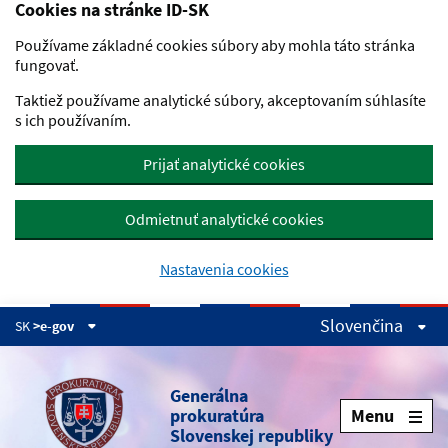
Cookies na stránke ID-SK
Preskočiť na hlavný obsah
Používame základné cookies súbory aby mohla táto stránka
fungovať.
Taktiež používame analytické súbory, akceptovaním súhlasíte
s ich používaním.
Prijať analytické cookies
Odmietnuť analytické cookies
Nastavenia cookies
Slovenčina
SK
>e-gov
Generálna
prokuratúra
Menu
Slovenskej republiky