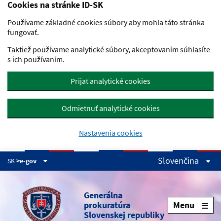
Cookies na stránke ID-SK
Preskočiť na hlavný obsah
Používame základné cookies súbory aby mohla táto stránka
fungovať.
Taktiež používame analytické súbory, akceptovaním súhlasíte
s ich používaním.
Prijať analytické cookies
Odmietnuť analytické cookies
Nastavenia cookies
Slovenčina
SK
>e-gov
Generálna
prokuratúra
Menu
Slovenskej republiky