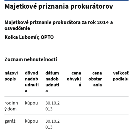
Majetkové priznania prokurátorov
Majetkové priznanie prokurátora za rok 2014 a
osvedčenie
Kolka Ľubomír, OPTO
Zoznam nehnuteľností
názov/
dôvod
dátum
cena
cena
veľkosť
popis
nadob
nadob
obvykl
obstar
podielu
udnuti
udnuti
á
ania
a
a
rodinn
kúpou
30.10.2
ý dom
013
garáž
kúpou
30.10.2
013