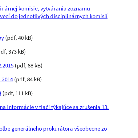
linárnej komisie, vytvárania zoznamu
vecí do jednotlivých disciplinárnych komisií
ky
(pdf, 40 kB)
df, 373 kB)
2.2015
(pdf, 88 kB)
1.2014
(pdf, 84 kB)
3
(pdf, 111 kB)
a informácie v tlači týkajúce sa zrušenia 13.
voľbe generálneho prokurátora všeobecne zo