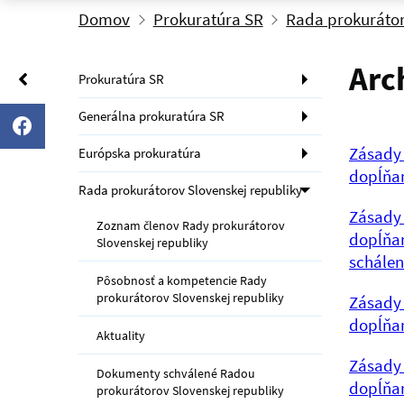
Domov
Prokuratúra SR
Rada prokurátor
Arc
Prokuratúra SR
Generálna prokuratúra SR
Zásady 
Európska prokuratúra
dopĺňan
Rada prokurátorov Slovenskej republiky
Zásady 
Zoznam členov Rady prokurátorov
dopĺňan
Slovenskej republiky
schálen
Pôsobnosť a kompetencie Rady
prokurátorov Slovenskej republiky
Zásady 
dopĺňan
Aktuality
Zásady 
Dokumenty schválené Radou
dopĺňan
prokurátorov Slovenskej republiky