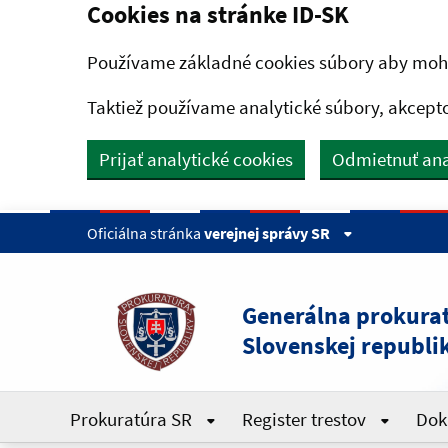
Cookies na stránke ID-SK
Preskočiť na hlavný obsah
Používame základné cookies súbory aby mohl
Taktiež používame analytické súbory, akcept
Prijať analytické cookies
Odmietnuť ana
Oficiálna stránka
verejnej správy SR
Generálna prokura
Slovenskej republi
Prokuratúra SR
Register trestov
Dok