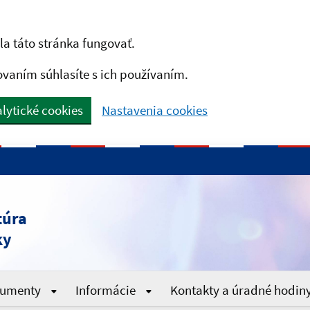
a táto stránka fungovať.
ovaním súhlasíte s ich používaním.
lytické cookies
Nastavenia cookies
túra
ky
umenty
Informácie
Kontakty a úradné hodin