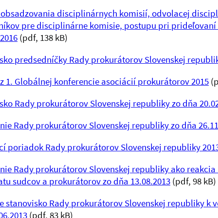
obsadzovania disciplinárnych komisií, odvolacej discip
íkov pre disciplinárne komisie, postupu pri prideľovaní 
 2016
(pdf, 138 kB)
sko predsedníčky Rady prokurátorov Slovenskej republi
z 1. Globálnej konferencie asociácií prokurátorov 2015
(p
sko Rady prokurátorov Slovenskej republiky zo dňa 20.0
nie Rady prokurátorov Slovenskej republiky zo dňa 26.1
í poriadok Rady prokurátorov Slovenskej republiky 201
nie Rady prokurátorov Slovenskej republiky ako reakcia n
latu sudcov a prokurátorov zo dňa 13.08.2013
(pdf, 98 kB)
e stanovisko Rady prokurátorov Slovenskej republiky k 
06.2013
(pdf, 83 kB)