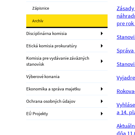
Zásady 
Zápisnice
náhradn
Archív
pre rok
Disciplinárna komisia
Stanovi
Etická komisia prokuratúry
Správa 
Komisia pre vydávanie záväzných
Stanovi
stanovísk
Výberové konania
Vyjadre
Ekonomika a správa majetku
Rokovac
Ochrana osobných údajov
Vyhláse
a 14. p
EÚ Projekty
Aktuáln
dňa 11.