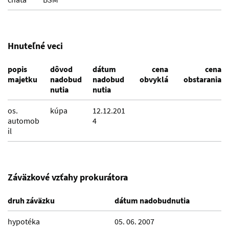
Hnuteľné veci
popis
dôvod
dátum
cena
cena
majetku
nadobud
nadobud
obvyklá
obstarania
nutia
nutia
os.
kúpa
12.12.201
automob
4
il
Záväzkové vzťahy prokurátora
druh záväzku
dátum nadobudnutia
hypotéka
05. 06. 2007