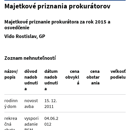
Majetkové priznania prokurátorov
Majetkové priznanie prokurátora za rok 2015 a
osvedčenie
Vido Rostislav, GP
Zoznam nehnuteľností
názov/
dôvod
dátum
cena
cena
veľkosť
popis
nadob
nadob
obvykl
obstar
podielu
udnuti
udnuti
á
ania
a
a
rodinn
novost
15. 12.
ý dom
avba
2011
rekrea
vyspori
04.06.2
čná
adanie
012
chata
BSM