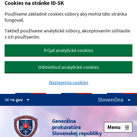
Cookies na stránke ID-SK
Preskočiť na hlavný obsah
Používame základné cookies súbory aby mohla táto stránka
fungovať.
Taktiež používame analytické súbory, akceptovaním súhlasíte
s ich používaním.
Prijať analytické cookies
Odmietnuť analytické cookies
Nastavenia cookies
Slovenčina
SK
>e-gov
Generálna
prokuratúra
Menu
Slovenskej republiky