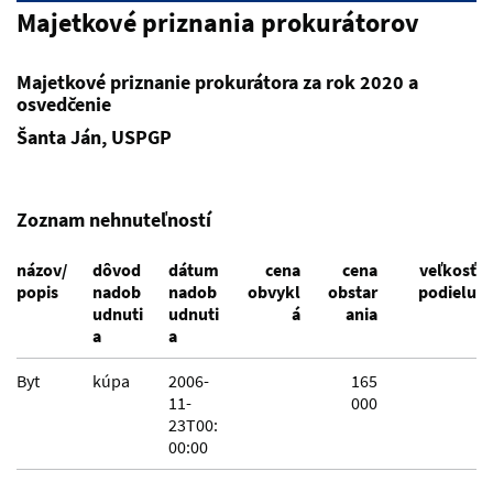
Majetkové priznania prokurátorov
Majetkové priznanie prokurátora za rok 2020 a
osvedčenie
Šanta Ján, USPGP
Zoznam nehnuteľností
názov/
dôvod
dátum
cena
cena
veľkosť
popis
nadob
nadob
obvykl
obstar
podielu
udnuti
udnuti
á
ania
a
a
Byt
kúpa
2006-
165
11-
000
23T00:
00:00