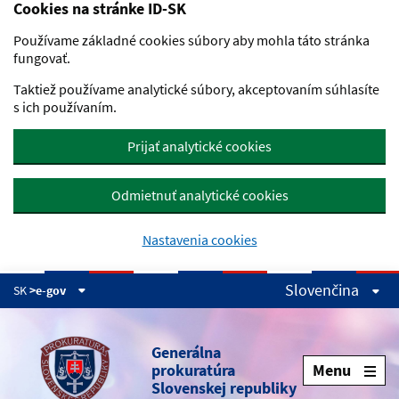
Cookies na stránke ID-SK
Preskočiť na hlavný obsah
Používame základné cookies súbory aby mohla táto stránka
fungovať.
Taktiež používame analytické súbory, akceptovaním súhlasíte
s ich používaním.
Prijať analytické cookies
Odmietnuť analytické cookies
Nastavenia cookies
Slovenčina
SK
>e-gov
Generálna
prokuratúra
Menu
Slovenskej republiky