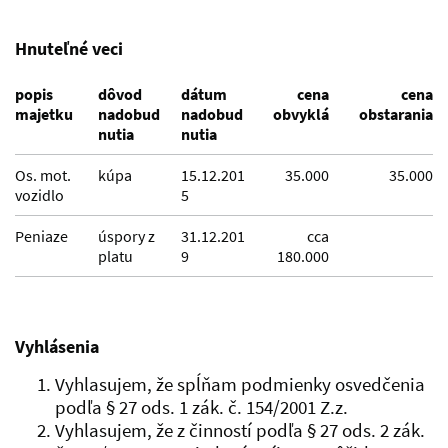
Hnuteľné veci
popis
dôvod
dátum
cena
cena
majetku
nadobud
nadobud
obvyklá
obstarania
nutia
nutia
Os. mot.
kúpa
15.12.201
35.000
35.000
vozidlo
5
Peniaze
úspory z
31.12.201
cca
platu
9
180.000
Vyhlásenia
Vyhlasujem, že spĺňam podmienky osvedčenia
podľa § 27 ods. 1 zák. č. 154/2001 Z.z.
Vyhlasujem, že z činností podľa § 27 ods. 2 zák.