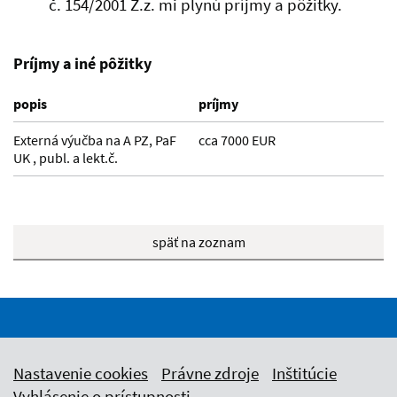
č. 154/2001 Z.z. mi plynú príjmy a pôžitky.
Príjmy a iné pôžitky
popis
príjmy
Externá výučba na A PZ, PaF
cca 7000 EUR
UK , publ. a lekt.č.
späť na zoznam
Nastavenie cookies
Právne zdroje
Inštitúcie
Vyhlásenie o prístupnosti