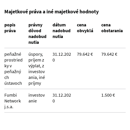
Majetkové práva a iné majetkové hodnoty
popis
právny
dátum
cena
cena
práva
dôvod
nadobud
obvyklá
obstarania
nadobud
nutia
nutia
peňažné
úspory,
31.12.202
79.642 €
79.642 €
prostried
príjem z
0
ky v
výplat, z
peňažný
investov
ch
ania, iné
ústavoch
príjmy
Fumbi
investov
31.12.202
1.500 €
Network
anie
0
j.s.a.