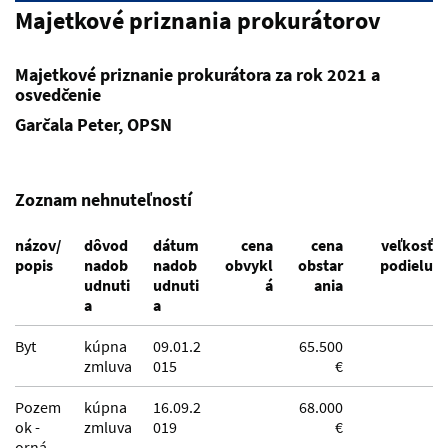
Majetkové priznania prokurátorov
Majetkové priznanie prokurátora za rok 2021 a
osvedčenie
Garčala Peter, OPSN
Zoznam nehnuteľností
názov/
dôvod
dátum
cena
cena
veľkosť
popis
nadob
nadob
obvykl
obstar
podielu
udnuti
udnuti
á
ania
a
a
Byt
kúpna
09.01.2
65.500
zmluva
015
€
Pozem
kúpna
16.09.2
68.000
ok -
zmluva
019
€
orná