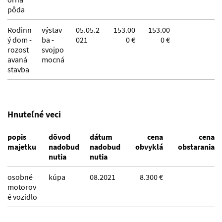
pôda
Rodinn
výstav
05.05.2
153.00
153.00
ý dom -
ba -
021
0 €
0 €
rozost
svojpo
avaná
mocná
stavba
Hnuteľné veci
popis
dôvod
dátum
cena
cena
majetku
nadobud
nadobud
obvyklá
obstarania
nutia
nutia
osobné
kúpa
08.2021
8.300 €
motorov
é vozidlo