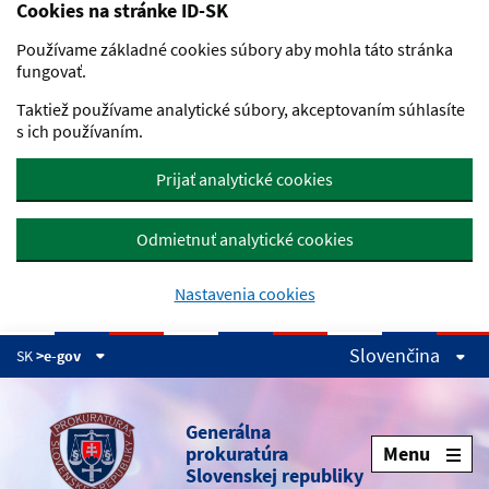
Cookies na stránke ID-SK
Preskočiť na hlavný obsah
Používame základné cookies súbory aby mohla táto stránka
fungovať.
Taktiež používame analytické súbory, akceptovaním súhlasíte
s ich používaním.
Prijať analytické cookies
Odmietnuť analytické cookies
Nastavenia cookies
Slovenčina
SK
>e-gov
Generálna
prokuratúra
Menu
Slovenskej republiky