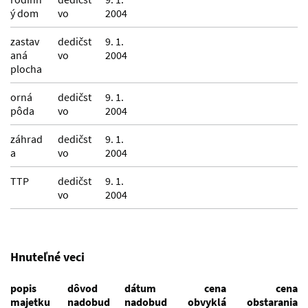
ý dom
vo
2004
zastav
dedičst
9. 1.
aná
vo
2004
plocha
orná
dedičst
9. 1.
pôda
vo
2004
záhrad
dedičst
9. 1.
a
vo
2004
TTP
dedičst
9. 1.
vo
2004
Hnuteľné veci
popis
dôvod
dátum
cena
cena
majetku
nadobud
nadobud
obvyklá
obstarania