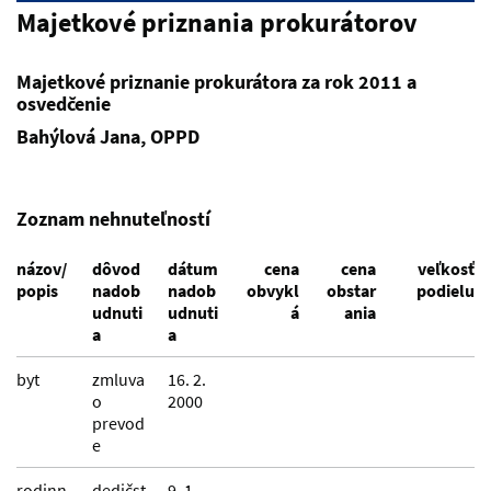
Majetkové priznania prokurátorov
Majetkové priznanie prokurátora za rok 2011 a
osvedčenie
Bahýlová Jana, OPPD
Zoznam nehnuteľností
názov/
dôvod
dátum
cena
cena
veľkosť
popis
nadob
nadob
obvykl
obstar
podielu
udnuti
udnuti
á
ania
a
a
byt
zmluva
16. 2.
o
2000
prevod
e
rodinn
dedičst
9. 1.