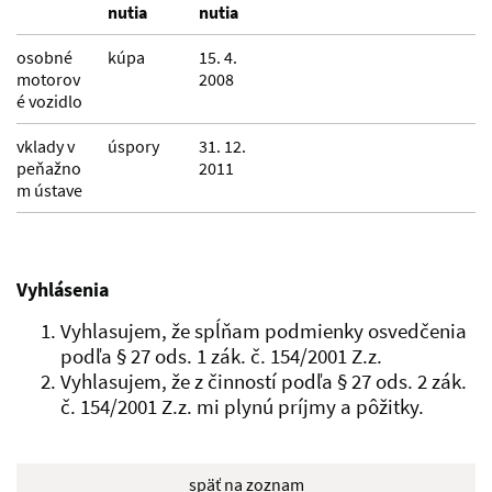
nutia
nutia
osobné
kúpa
15. 4.
motorov
2008
é vozidlo
vklady v
úspory
31. 12.
peňažno
2011
m ústave
Vyhlásenia
Vyhlasujem, že spĺňam podmienky osvedčenia
podľa § 27 ods. 1 zák. č. 154/2001 Z.z.
Vyhlasujem, že z činností podľa § 27 ods. 2 zák.
č. 154/2001 Z.z. mi plynú príjmy a pôžitky.
späť na zoznam