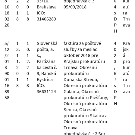
8
2
2
93/10,
objednávka č..:
0
kur
10
0
0
Bratislava
05/09/2018
4
atú
18
1
1
IČO:
s
ra
02
8
8
31406289
D
Trn
20
P
ava
H
5/
1
1
Slovenská
faktúra za poštové
4
Kra
12
3.
0.
pošta, a.
služby za mesiac
0
jsk
/2
1
1
s.,
október 2018 pre
2
á
01
1.
2.
Partizáns
Krajskú prokuratúru
3
pro
8
2
2
ka cesta č.
Trnava, Okresnú
,
kur
90
0
0
9, Banská
prokuratúru
6
atú
01
1
1
Bystrica
Dunajská Streda,
7
ra
16
8
8
IČO:
Okresnú prokuratúru
s
Trn
89
36631124
Galanta, Okresnú
D
ava
58
prokuratúru Piešťany,
P
Okresnú prokuratúru
H
Senica, Okresnú
prokuratúru Skalica a
Okresnú prokuratúru
Trnava
objednávka č..: 2 Spr