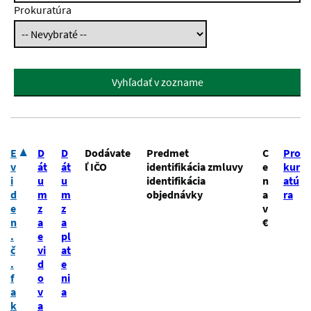
Prokuratúra
Vyhľadať v zozname
E
D
D
Dodávate
Predmet
C
Pro
v
át
át
ľ IČO
identifikácia zmluvy
e
kur
i
u
u
identifikácia
n
atú
d
m
m
objednávky
a
ra
e
z
z
v
n
a
a
€
.
e
pl
č
vi
at
.
d
e
f
o
ni
a
v
a
k
a