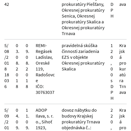
42
prokuratúry Piešťany,
D
ava
Okresnej prokuratúry
P
Senica, Okresnej
H
prokuratúry Skalica a
Okresnej prokuratúry
Trnava
5/
0
0
REMI-
pravidelná skúška
1
Kra
08
3.
9.
Regásek
činnosti zariadenia
2
jsk
/2
0
0
Ladislav,
EZS v objekte
0
á
01
8.
8.
Oreské
Okresnej prokuratúry
,
pro
8
2
2
119,
Skalica
0
kur
18
0
0
Radošovc
0
atú
03
1
1
e
s
ra
6
8
8
IČO:
D
Trn
30763037
P
ava
H
5/
0
1
ADOP
dovoz nábytku do
2
Kra
09
4.
1.
Ilava, s. r.
budovy Krajskej
2
jsk
/2
0
0
o., Sihoť
prokuratúry Trnava
0
á
01
9.
9.
1923,
objednávka č..:
,
pro