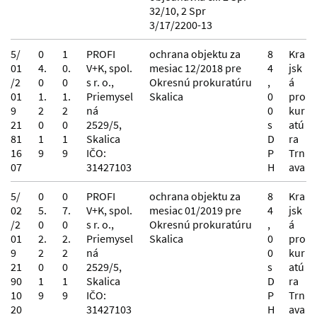
32/10, 2 Spr
3/17/2200-13
5/
0
1
PROFI
ochrana objektu za
8
Kra
01
4.
0.
V+K, spol.
mesiac 12/2018 pre
4
jsk
/2
0
0
s r. o.,
Okresnú prokuratúru
,
á
01
1.
1.
Priemysel
Skalica
0
pro
9
2
2
ná
0
kur
21
0
0
2529/5,
s
atú
81
1
1
Skalica
D
ra
16
9
9
IČO:
P
Trn
07
31427103
H
ava
5/
0
0
PROFI
ochrana objektu za
8
Kra
02
5.
7.
V+K, spol.
mesiac 01/2019 pre
4
jsk
/2
0
0
s r. o.,
Okresnú prokuratúru
,
á
01
2.
2.
Priemysel
Skalica
0
pro
9
2
2
ná
0
kur
21
0
0
2529/5,
s
atú
90
1
1
Skalica
D
ra
10
9
9
IČO:
P
Trn
20
31427103
H
ava