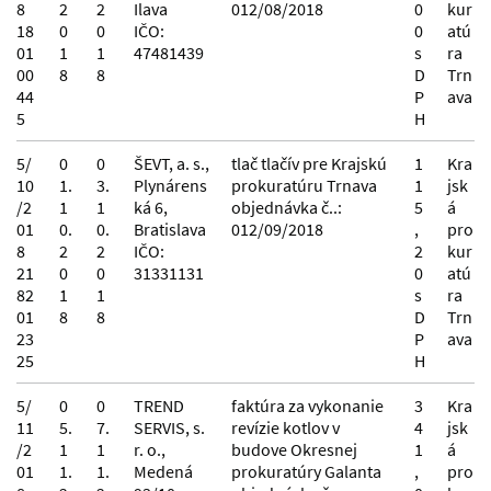
8
2
2
Ilava
012/08/2018
0
kur
18
0
0
IČO:
0
atú
01
1
1
47481439
s
ra
00
8
8
D
Trn
44
P
ava
5
H
5/
0
0
ŠEVT, a. s.,
tlač tlačív pre Krajskú
1
Kra
10
1.
3.
Plynárens
prokuratúru Trnava
1
jsk
/2
1
1
ká 6,
objednávka č..:
5
á
01
0.
0.
Bratislava
012/09/2018
,
pro
8
2
2
IČO:
2
kur
21
0
0
31331131
0
atú
82
1
1
s
ra
01
8
8
D
Trn
23
P
ava
25
H
5/
0
0
TREND
faktúra za vykonanie
3
Kra
11
5.
7.
SERVIS, s.
revízie kotlov v
4
jsk
/2
1
1
r. o.,
budove Okresnej
1
á
01
1.
1.
Medená
prokuratúry Galanta
,
pro