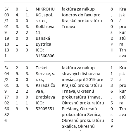
5/
0
1
MIKROHU
faktúra za nákup
8
Kra
03
4.
1.
KO, spol.
tonerov do faxu pre
,
jsk
/2
0
0
s r. o.,
Krajskú prokuratúru
0
á
01
3.
3.
Kollárova
Trnava
0
pro
9
2
2
11,
s
kur
19
0
0
Banská
D
atú
10
1
1
Bystrica
P
ra
13
9
9
IČO:
H
Trn
1
31560806
ava
5/
2
0
Ticket
faktúra za nákup
1
Kra
04
9.
3.
Service, s.
stravných lístkov na
1
jsk
/2
0
0
r. o.,
mesiac apríl 2019 pre
2
á
01
3.
4.
Karadžičo
Krajskú prokuratúru
3
pro
9
2
2
va 8,
Trnava, Okresnú
6
kur
77
0
0
Bratislava
prokuratúru Trnava,
,
atú
02
1
1
IČO:
Okresnú prokuratúru
5
ra
66
9
9
52005551
Piešťany, Okresnú
0
Trn
52
prokuratúru Senica,
s
ava
6
Okresnú prokuratúru
D
Skalica, Okresnú
P