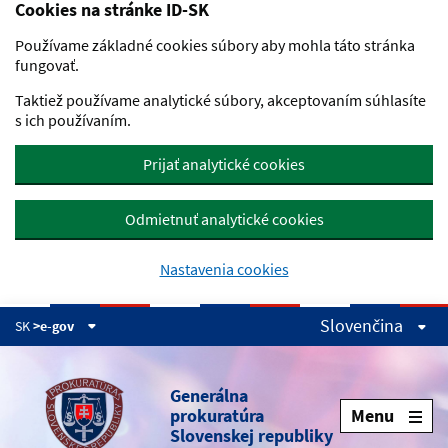
Cookies na stránke ID-SK
Preskočiť na hlavný obsah
Používame základné cookies súbory aby mohla táto stránka
fungovať.
Taktiež používame analytické súbory, akceptovaním súhlasíte
s ich používaním.
Prijať analytické cookies
Odmietnuť analytické cookies
Nastavenia cookies
Slovenčina
SK
>e-gov
Generálna
prokuratúra
Menu
Slovenskej republiky