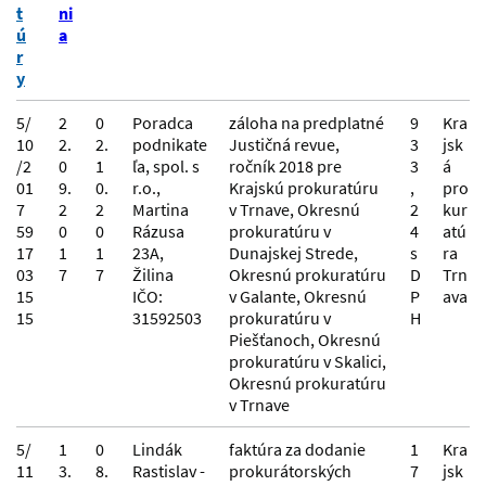
t
ni
ú
a
r
y
5/
2
0
Poradca
záloha na predplatné
9
Kra
10
2.
2.
podnikate
Justičná revue,
3
jsk
/2
0
1
ľa, spol. s
ročník 2018 pre
3
á
01
9.
0.
r.o.,
Krajskú prokuratúru
,
pro
7
2
2
Martina
v Trnave, Okresnú
2
kur
59
0
0
Rázusa
prokuratúru v
4
atú
17
1
1
23A,
Dunajskej Strede,
s
ra
03
7
7
Žilina
Okresnú prokuratúru
D
Trn
15
IČO:
v Galante, Okresnú
P
ava
15
31592503
prokuratúru v
H
Piešťanoch, Okresnú
prokuratúru v Skalici,
Okresnú prokuratúru
v Trnave
5/
1
0
Lindák
faktúra za dodanie
1
Kra
11
3.
8.
Rastislav -
prokurátorských
7
jsk