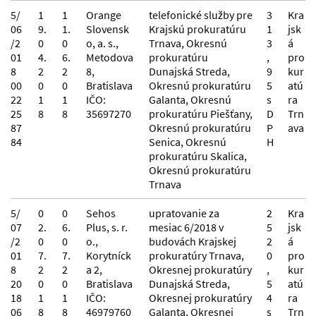
5/
1
1
Orange
telefonické služby pre
3
Kra
06
9.
1.
Slovensk
Krajskú prokuratúru
1
jsk
/2
0
0
o, a. s.,
Trnava, Okresnú
3
á
01
4.
6.
Metodova
prokuratúru
,
pro
8
2
2
8,
Dunajská Streda,
9
kur
00
0
0
Bratislava
Okresnú prokuratúru
5
atú
22
1
1
IČO:
Galanta, Okresnú
s
ra
25
8
8
35697270
prokuratúru Piešťany,
D
Trn
87
Okresnú prokuratúru
P
ava
84
Senica, Okresnú
H
prokuratúru Skalica,
Okresnú prokuratúru
Trnava
5/
0
0
Sehos
upratovanie za
2
Kra
07
2.
6.
Plus, s. r.
mesiac 6/2018 v
5
jsk
/2
0
0
o.,
budovách Krajskej
2
á
01
7.
7.
Korytníck
prokuratúry Trnava,
0
pro
8
2
2
a 2,
Okresnej prokuratúry
,
kur
20
0
0
Bratislava
Dunajská Streda,
5
atú
18
1
1
IČO:
Okresnej prokuratúry
4
ra
06
8
8
46979760
Galanta, Okresnej
s
Trn