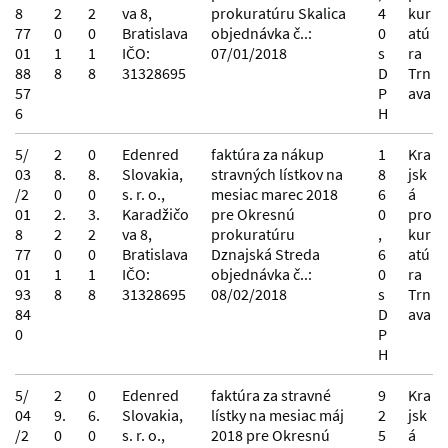
8
2
2
va 8,
prokuratúru Skalica
4
kur
77
0
0
Bratislava
objednávka č..:
0
atú
01
1
1
IČO:
07/01/2018
s
ra
88
8
8
31328695
D
Trn
57
P
ava
6
H
5/
2
0
Edenred
faktúra za nákup
1
Kra
03
8.
8.
Slovakia,
stravných lístkov na
8
jsk
/2
0
0
s. r. o.,
mesiac marec 2018
6
á
01
2.
3.
Karadžičo
pre Okresnú
0
pro
8
2
2
va 8,
prokuratúru
,
kur
77
0
0
Bratislava
Dznajská Streda
6
atú
01
1
1
IČO:
objednávka č..:
0
ra
93
8
8
31328695
08/02/2018
s
Trn
84
D
ava
0
P
H
5/
2
0
Edenred
faktúra za stravné
9
Kra
04
9.
6.
Slovakia,
lístky na mesiac máj
2
jsk
/2
0
0
s. r. o.,
2018 pre Okresnú
5
á