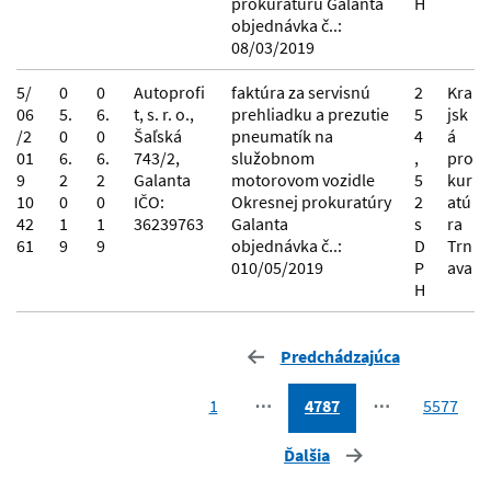
prokuratúru Galanta
H
objednávka č..:
08/03/2019
5/
0
0
Autoprofi
faktúra za servisnú
2
Kra
06
5.
6.
t, s. r. o.,
prehliadku a prezutie
5
jsk
/2
0
0
Šaľská
pneumatík na
4
á
01
6.
6.
743/2,
služobnom
,
pro
9
2
2
Galanta
motorovom vozidle
5
kur
10
0
0
IČO:
Okresnej prokuratúry
2
atú
42
1
1
36239763
Galanta
s
ra
61
9
9
objednávka č..:
D
Trn
010/05/2019
P
ava
H
Predchádzajúca
1
⋯
4787
⋯
5577
Ďalšia