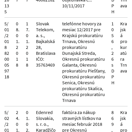
13
10/11/2017
P
ava
5
H
5/
0
1
Slovak
telefónne hovory za
1
Kra
01
8.
7.
Telekom,
mesiac 12/2017 pre
0
jsk
/2
0
0
a. s.,
Krajskú prokuratúru
5
á
01
1.
1.
Bajkalská
Trnava, Okresnú
6
pro
8
2
2
28,
prokuratúru
,
kur
82
0
0
Bratislava
Dunajská Streda,
2
atú
00
1
1
IČO:
Okresnú prokuratúru
6
ra
05
8
8
35763469
Galanta, Okresnú
s
Trn
97
prokuratúru Piešťany,
D
ava
18
Okresnú prokuratúru
P
Senica, Okresnú
H
prokuratúru Skalica,
Okresnú prokuratúru
Trnava
5/
2
0
Edenred
faktúra za nákup
8
Kra
02
4.
1.
Slovakia,
stravných lístkov na
6
jsk
/2
0
0
s. r. o.,
mesiac február 2018
9
á
01
1.
2.
Karadžičo
pre Okresnú
,
pro