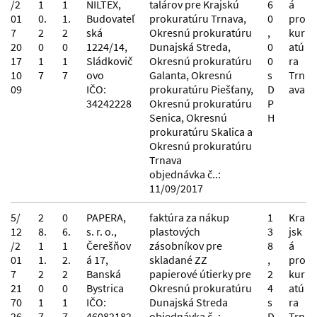
/2
1
1
NILTEX,
talárov pre Krajskú
6
á
01
0.
1.
Budovateľ
prokuratúru Trnava,
0
pro
7
2
2
ská
Okresnú prokuratúru
,
kur
20
0
0
1224/14,
Dunajská Streda,
0
atú
17
1
1
Sládkovič
Okresnú prokuratúru
0
ra
10
7
7
ovo
Galanta, Okresnú
s
Trn
09
IČO:
prokuratúru Piešťany,
D
ava
34242228
Okresnú prokuratúru
P
Senica, Okresnú
H
prokuratúru Skalica a
Okresnú prokuratúru
Trnava
objednávka č..:
11/09/2017
5/
2
0
PAPERA,
faktúra za nákup
1
Kra
12
8.
6.
s. r. o.,
plastových
3
jsk
/2
1
1
Čerešňov
zásobníkov pre
8
á
01
1.
2.
á 17,
skladané ZZ
,
pro
7
2
2
Banská
papierové útierky pre
2
kur
21
0
0
Bystrica
Okresnú prokuratúru
4
atú
70
1
1
IČO:
Dunajská Streda
s
ra
26
7
7
46082182
objednávka č..:
D
Trn