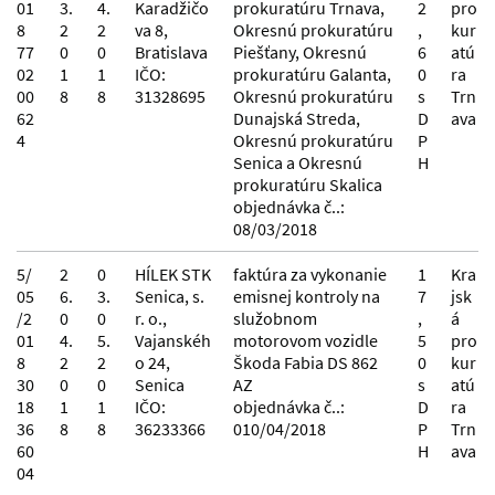
01
3.
4.
Karadžičo
prokuratúru Trnava,
2
pro
8
2
2
va 8,
Okresnú prokuratúru
,
kur
77
0
0
Bratislava
Piešťany, Okresnú
6
atú
02
1
1
IČO:
prokuratúru Galanta,
0
ra
00
8
8
31328695
Okresnú prokuratúru
s
Trn
62
Dunajská Streda,
D
ava
4
Okresnú prokuratúru
P
Senica a Okresnú
H
prokuratúru Skalica
objednávka č..:
08/03/2018
5/
2
0
HÍLEK STK
faktúra za vykonanie
1
Kra
05
6.
3.
Senica, s.
emisnej kontroly na
7
jsk
/2
0
0
r. o.,
služobnom
,
á
01
4.
5.
Vajanskéh
motorovom vozidle
5
pro
8
2
2
o 24,
Škoda Fabia DS 862
0
kur
30
0
0
Senica
AZ
s
atú
18
1
1
IČO:
objednávka č..:
D
ra
36
8
8
36233366
010/04/2018
P
Trn
60
H
ava
04